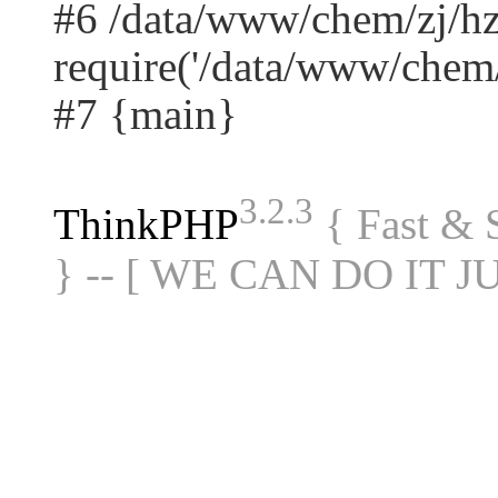
#6 /data/www/chem/zj/h
require('/data/www/chem/.
#7 {main}
3.2.3
ThinkPHP
{ Fast &
} -- [ WE CAN DO IT J