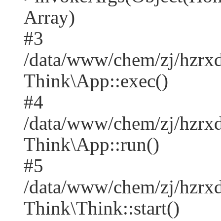
Array)
#3
/data/www/chem/zj/hzrx
Think\App::exec()
#4
/data/www/chem/zj/hzrx
Think\App::run()
#5
/data/www/chem/zj/hzrx
Think\Think::start()