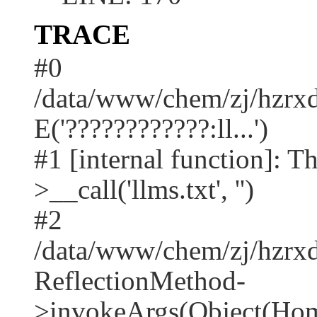
TRACE
#0
/data/www/chem/zj/hzrxd
E('????????????:ll...')
#1 [internal function]: T
>__call('llms.txt', '')
#2
/data/www/chem/zj/hzrx
ReflectionMethod-
>invokeArgs(Object(Home